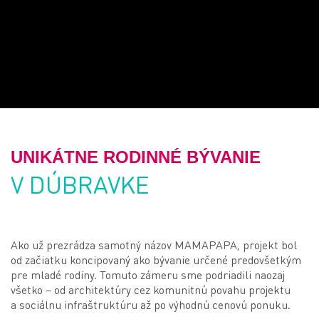
UNIKÁTNE RODINNÉ BÝVANIE
V DÚBRAVKE
Ako už prezrádza samotný názov MAMAPAPA, projekt bol
od začiatku koncipovaný ako bývanie určené predovšetkým
pre mladé rodiny. Tomuto zámeru sme podriadili naozaj
všetko – od architektúry cez komunitnú povahu projektu
a sociálnu infraštruktúru až po výhodnú cenovú ponuku.