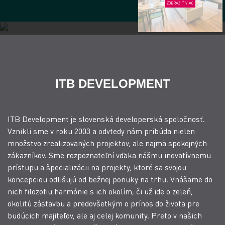
ZOBRAZIŤ VIAC
ITB DEVELOPMENT
ITB Development je slovenská developerská spoločnosť.
Vznikli sme v roku 2003 a odvtedy nám pribúda nielen
množstvo zrealizovaných projektov, ale najmä spokojných
zákazníkov. Sme rozpoznateľní vďaka nášmu inovatívnemu
prístupu a špecializácii na projekty, ktoré sa svojou
koncepciou odlišujú od bežnej ponuky na trhu. Vnášame do
nich filozofiu harmónie s ich okolím, či už ide o zeleň,
okolitú zástavbu a predovšetkým o prínos do života pre
budúcich majiteľov, ale aj celej komunity. Preto v našich