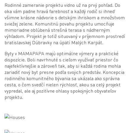
Rodinné zameranie projektu vidno už na prvý pohľad. Do
oka vám padne hravá farebnosť a každý rodič si ihneď
všimne krásne nádvorie s detským ihriskom a množstvom
sviežej zelene. Komunitnú povahu projektu umocňuje
mimoriadne obľúbená strešná terasa s nádherným
výhľadom. Projekt je totiž situovaný v príjemnom prostredí
bratislavskej Dúbravky na úpätí Malých Karpát.
Byty v MAMAPAPA majú optimálne výmery a praktické
dispozície. Boli navrhnuté s cieľom využívať priestor čo
najefektívnejšie a zároveň tak, aby si každá rodina mohla
zariadiť nový byt presne podľa svojich predstáv. Koncepcia
rodinného komunitného bývania sa ukázala ako správna
cesta, o čom svedčí nielen rýchlosť, akou sa celý projekt
vypredal, ale aj pozitívne ohlasy spokojných obyvateľov
projektu.