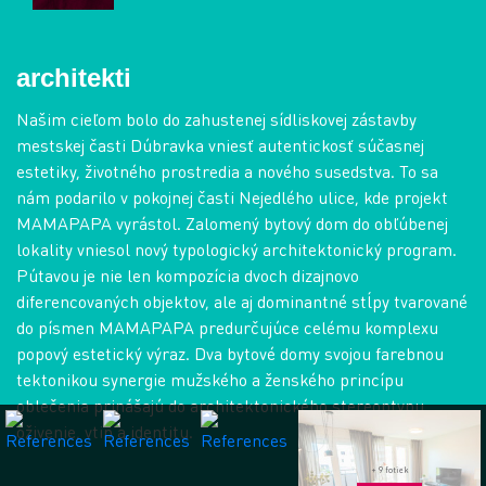
architekti
Našim cieľom bolo do zahustenej sídliskovej zástavby
mestskej časti Dúbravka vniesť autentickosť súčasnej
estetiky, životného prostredia a nového susedstva. To sa
nám podarilo v pokojnej časti Nejedlého ulice, kde projekt
MAMAPAPA vyrástol. Zalomený bytový dom do obľúbenej
lokality vniesol nový typologický architektonický program.
Pútavou je nie len kompozícia dvoch dizajnovo
diferencovaných objektov, ale aj dominantné stĺpy tvarované
do písmen MAMAPAPA predurčujúce celému komplexu
popový estetický výraz. Dva bytové domy svojou farebnou
tektonikou synergie mužského a ženského princípu
oblečenia prinášajú do architektonického stereoptypu
oživenie, vtip a identitu.
+ 9 fotiek