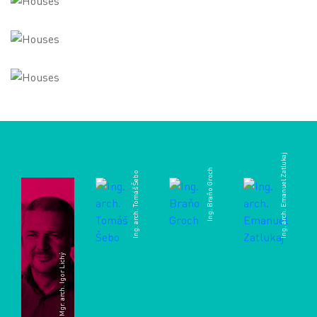
Ing. arch. Emanuel Zatlukaj
Ing. Braňo Groch
Ing. arch. Tomáš Šebo
Mgr. arch. Igor Lichý